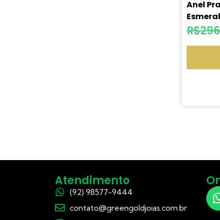
Anel Pr
Esmeral
R$
296
Atendimento
On
(92) 98577-9444
contato@greengoldjoias.com.br