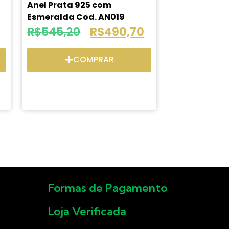
Anel Prata 925 com
Esmeralda Cod. AN019
R$
545,20
R$
490,70
COMPRAR
Formas de Pagamento
Loja Verificada