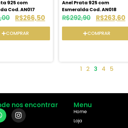
ata 925 com
Anel Prata 925 com
da Cod. AN017
Esmeralda Cod. AN018
,00
R$
266,50
R$
292,90
R$
263,60
COMPRAR
COMPRAR
1
2
3
4
5
de nos encontrar
Menu
Home
Loja