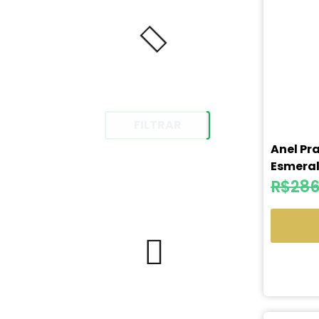
FILTRAR
Anel Pr
Esmera
R$
286