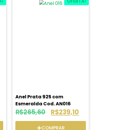
A!
OFERTA!
Anel Prata 925 com
Esmeralda Cod. AN016
R$
265,60
R$
239,10
COMPRAR