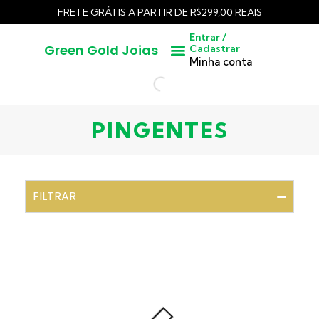
FRETE GRÁTIS A PARTIR DE R$299,00 REAIS
Entrar /
Green Gold Joias
Cadastrar
Pedras Lapidadas
Cangas / Pedras Brutas
Minha conta
PINGENTES
FILTRAR