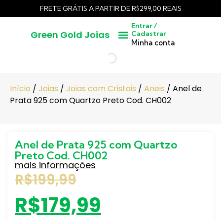
FRETE GRÁTIS A PARTIR DE R$299,00 REAIS
Entrar /
Green Gold Joias
Cadastrar
Pedras Lapidadas
Cangas / Pedras Brutas
Minha conta
Início
/
Joias
/
Joias com Cristais
/
Aneis
/ Anel de
Prata 925 com Quartzo Preto Cod. CH002
Anel de Prata 925 com Quartzo
Preto Cod. CH002
mais informações
R$
199,99
R$
179,99