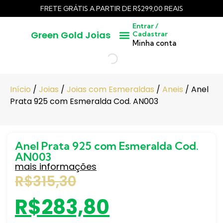
FRETE GRÁTIS A PARTIR DE R$299,00 REAIS
Entrar /
Green Gold Joias
Cadastrar
Pedras Lapidadas
Cangas / Pedras Brutas
Minha conta
Início
/
Joias
/
Joias com Esmeraldas
/
Aneis
/ Anel
Prata 925 com Esmeralda Cod. AN003
Anel Prata 925 com Esmeralda Cod.
AN003
mais informações
R$
315,30
R$
283,80