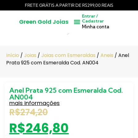
FRETE GRÁTIS A PARTIR DE R$299,00 REAIS
Entrar /
Green Gold Joias
Cadastrar
Pedras Lapidadas
Cangas / Pedras Brutas
Minha conta
Início
/
Joias
/
Joias com Esmeraldas
/
Aneis
/ Anel
Prata 925 com Esmeralda Cod. AN004
Anel Prata 925 com Esmeralda Cod.
AN004
mais informações
R$
274,20
R$
246,80